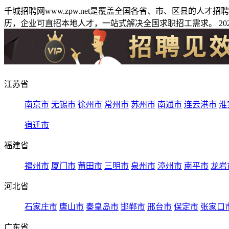
千城招聘网www.zpw.net是覆盖全国各省、市、区县的人
历，企业可直招本地人才，一站式解决全国求职招工需求。 2026
江苏省
南京市
无锡市
徐州市
常州市
苏州市
南通市
连云港市
淮
宿迁市
福建省
福州市
厦门市
莆田市
三明市
泉州市
漳州市
南平市
龙岩
河北省
石家庄市
唐山市
秦皇岛市
邯郸市
邢台市
保定市
张家口
广东省