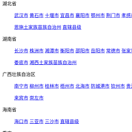
湖北省
武汉市
黄石市
十堰市
宜昌市
襄阳市
鄂州市
荆门市
孝感
恩施土家族苗族自治州
直辖县级
湖南省
长沙市
株洲市
湘潭市
衡阳市
邵阳市
岳阳市
常德市
张家
娄底市
湘西土家族苗族自治州
广西壮族自治区
南宁市
柳州市
桂林市
梧州市
北海市
防城港市
钦州市
贵
来宾市
崇左市
海南省
海口市
三亚市
三沙市
直辖县级