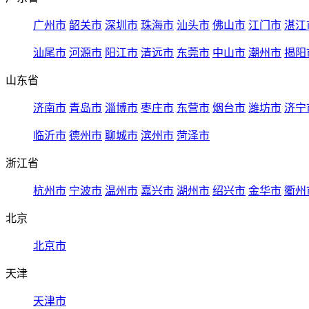
广州市
韶关市
深圳市
珠海市
汕头市
佛山市
江门市
湛江
汕尾市
河源市
阳江市
清远市
东莞市
中山市
潮州市
揭阳
山东省
济南市
青岛市
淄博市
枣庄市
东营市
烟台市
潍坊市
济宁
临沂市
德州市
聊城市
滨州市
菏泽市
浙江省
杭州市
宁波市
温州市
嘉兴市
湖州市
绍兴市
金华市
衢州
北京
北京市
天津
天津市