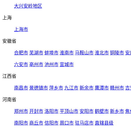
大兴安岭地区
上海
上海市
安徽省
合肥市
芜湖市
蚌埠市
淮南市
马鞍山市
淮北市
铜陵市
安
六安市
亳州市
池州市
宣城市
江西省
南昌市
景德镇市
萍乡市
九江市
新余市
鹰潭市
赣州市
吉
河南省
郑州市
开封市
洛阳市
平顶山市
安阳市
鹤壁市
新乡市
焦
南阳市
商丘市
信阳市
周口市
驻马店市
直辖县级