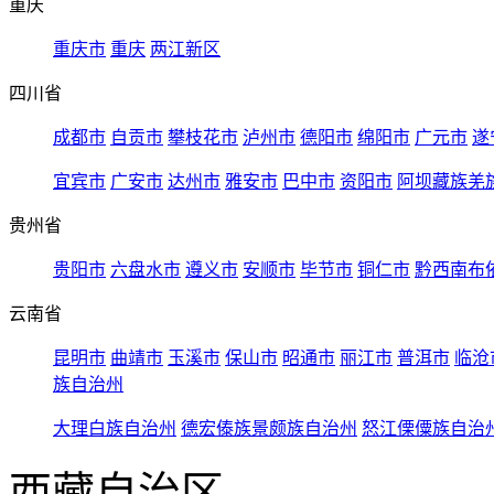
重庆
重庆市
重庆
两江新区
四川省
成都市
自贡市
攀枝花市
泸州市
德阳市
绵阳市
广元市
遂
宜宾市
广安市
达州市
雅安市
巴中市
资阳市
阿坝藏族羌
贵州省
贵阳市
六盘水市
遵义市
安顺市
毕节市
铜仁市
黔西南布
云南省
昆明市
曲靖市
玉溪市
保山市
昭通市
丽江市
普洱市
临沧
族自治州
大理白族自治州
德宏傣族景颇族自治州
怒江傈僳族自治
西藏自治区