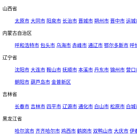
山西省
太原市
大同市
阳泉市
长治市
晋城市
朔州市
晋中市
运城
内蒙古自治区
呼和浩特市
包头市
乌海市
赤峰市
通辽市
鄂尔多斯市
呼
辽宁省
沈阳市
大连市
鞍山市
抚顺市
本溪市
丹东市
锦州市
营口
朝阳市
葫芦岛市
金普新区
吉林省
长春市
吉林市
四平市
辽源市
通化市
白山市
松原市
白城
黑龙江省
哈尔滨市
齐齐哈尔市
鸡西市
鹤岗市
双鸭山市
大庆市
伊