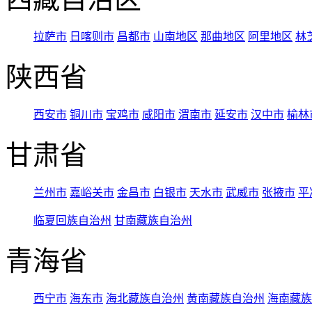
拉萨市
日喀则市
昌都市
山南地区
那曲地区
阿里地区
林
陕西省
西安市
铜川市
宝鸡市
咸阳市
渭南市
延安市
汉中市
榆林
甘肃省
兰州市
嘉峪关市
金昌市
白银市
天水市
武威市
张掖市
平
临夏回族自治州
甘南藏族自治州
青海省
西宁市
海东市
海北藏族自治州
黄南藏族自治州
海南藏族