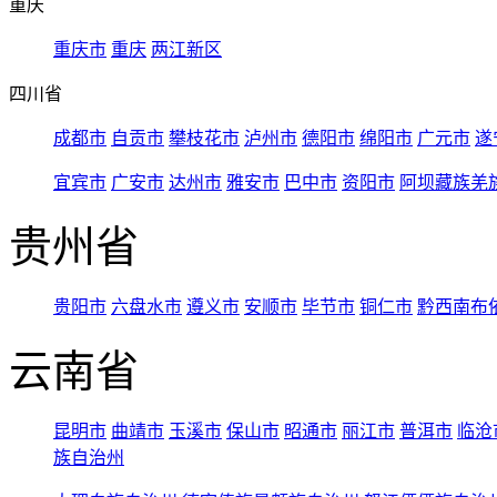
重庆
重庆市
重庆
两江新区
四川省
成都市
自贡市
攀枝花市
泸州市
德阳市
绵阳市
广元市
遂
宜宾市
广安市
达州市
雅安市
巴中市
资阳市
阿坝藏族羌
贵州省
贵阳市
六盘水市
遵义市
安顺市
毕节市
铜仁市
黔西南布
云南省
昆明市
曲靖市
玉溪市
保山市
昭通市
丽江市
普洱市
临沧
族自治州