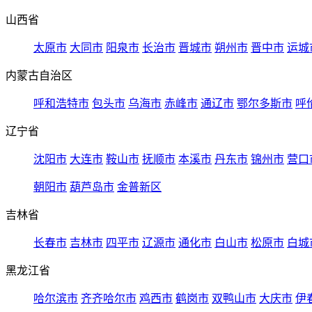
山西省
太原市
大同市
阳泉市
长治市
晋城市
朔州市
晋中市
运城
内蒙古自治区
呼和浩特市
包头市
乌海市
赤峰市
通辽市
鄂尔多斯市
呼
辽宁省
沈阳市
大连市
鞍山市
抚顺市
本溪市
丹东市
锦州市
营口
朝阳市
葫芦岛市
金普新区
吉林省
长春市
吉林市
四平市
辽源市
通化市
白山市
松原市
白城
黑龙江省
哈尔滨市
齐齐哈尔市
鸡西市
鹤岗市
双鸭山市
大庆市
伊