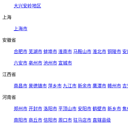
大兴安岭地区
上海
上海市
安徽省
合肥市
芜湖市
蚌埠市
淮南市
马鞍山市
淮北市
铜陵市
安
六安市
亳州市
池州市
宣城市
江西省
南昌市
景德镇市
萍乡市
九江市
新余市
鹰潭市
赣州市
吉
河南省
郑州市
开封市
洛阳市
平顶山市
安阳市
鹤壁市
新乡市
焦
南阳市
商丘市
信阳市
周口市
驻马店市
直辖县级