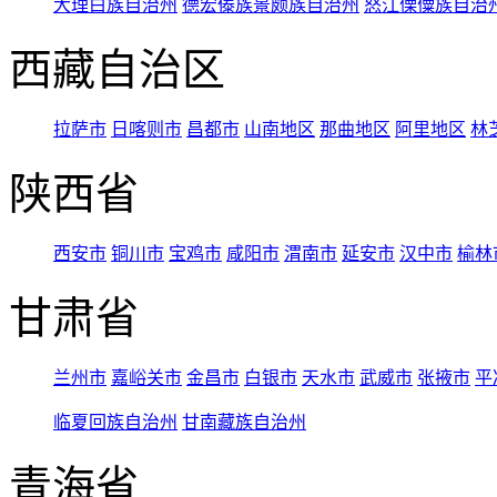
大理白族自治州
德宏傣族景颇族自治州
怒江傈僳族自治
西藏自治区
拉萨市
日喀则市
昌都市
山南地区
那曲地区
阿里地区
林
陕西省
西安市
铜川市
宝鸡市
咸阳市
渭南市
延安市
汉中市
榆林
甘肃省
兰州市
嘉峪关市
金昌市
白银市
天水市
武威市
张掖市
平
临夏回族自治州
甘南藏族自治州
青海省