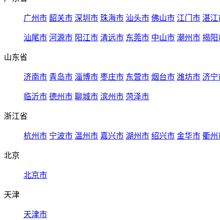
广州市
韶关市
深圳市
珠海市
汕头市
佛山市
江门市
湛江
汕尾市
河源市
阳江市
清远市
东莞市
中山市
潮州市
揭阳
山东省
济南市
青岛市
淄博市
枣庄市
东营市
烟台市
潍坊市
济宁
临沂市
德州市
聊城市
滨州市
菏泽市
浙江省
杭州市
宁波市
温州市
嘉兴市
湖州市
绍兴市
金华市
衢州
北京
北京市
天津
天津市