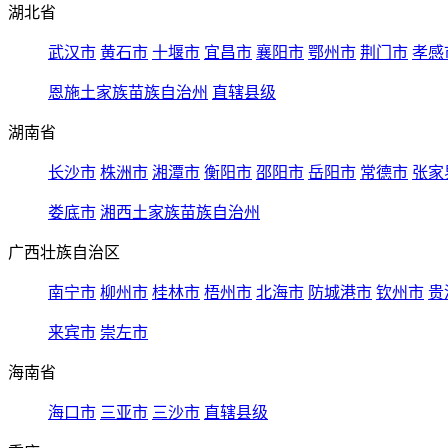
湖北省
武汉市
黄石市
十堰市
宜昌市
襄阳市
鄂州市
荆门市
孝感
恩施土家族苗族自治州
直辖县级
湖南省
长沙市
株洲市
湘潭市
衡阳市
邵阳市
岳阳市
常德市
张家
娄底市
湘西土家族苗族自治州
广西壮族自治区
南宁市
柳州市
桂林市
梧州市
北海市
防城港市
钦州市
贵
来宾市
崇左市
海南省
海口市
三亚市
三沙市
直辖县级