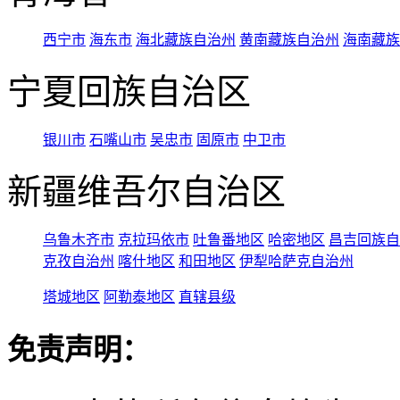
西宁市
海东市
海北藏族自治州
黄南藏族自治州
海南藏族
宁夏回族自治区
银川市
石嘴山市
吴忠市
固原市
中卫市
新疆维吾尔自治区
乌鲁木齐市
克拉玛依市
吐鲁番地区
哈密地区
昌吉回族自
克孜自治州
喀什地区
和田地区
伊犁哈萨克自治州
塔城地区
阿勒泰地区
直辖县级
免责声明：