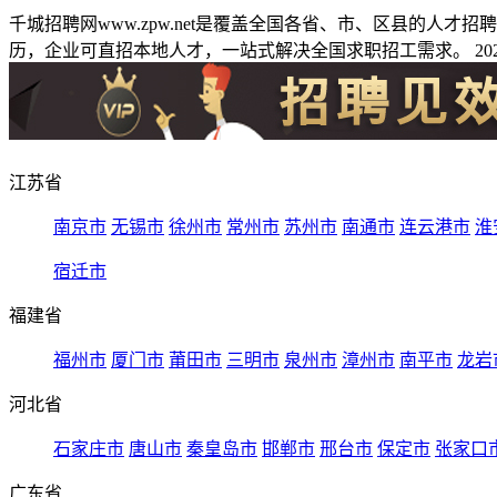
千城招聘网www.zpw.net是覆盖全国各省、市、区县的人
历，企业可直招本地人才，一站式解决全国求职招工需求。 2026
江苏省
南京市
无锡市
徐州市
常州市
苏州市
南通市
连云港市
淮
宿迁市
福建省
福州市
厦门市
莆田市
三明市
泉州市
漳州市
南平市
龙岩
河北省
石家庄市
唐山市
秦皇岛市
邯郸市
邢台市
保定市
张家口
广东省